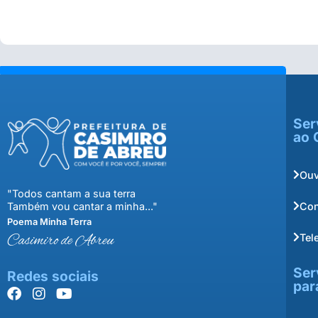
Ser
ao 
Ouv
"Todos cantam a sua terra
Con
Também vou cantar a minha..."
Poema Minha Terra
Tel
Casimiro de Abreu
Ser
Redes sociais
par