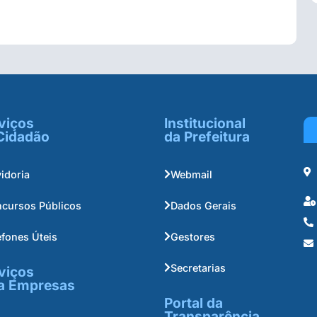
viços
Institucional
Cidadão
da Prefeitura
idoria
Webmail
cursos Públicos
Dados Gerais
efones Úteis
Gestores
Secretarias
viços
a Empresas
Portal da
Transparência