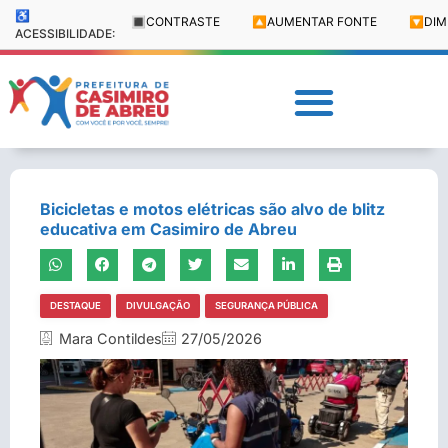
♿
🔳
CONTRASTE
🔼
AUMENTAR FONTE
🔽
DIM
ACESSIBILIDADE:
Bicicletas e motos elétricas são alvo de blitz
educativa em Casimiro de Abreu
DESTAQUE
DIVULGAÇÃO
SEGURANÇA PÚBLICA
Mara Contildes
27/05/2026