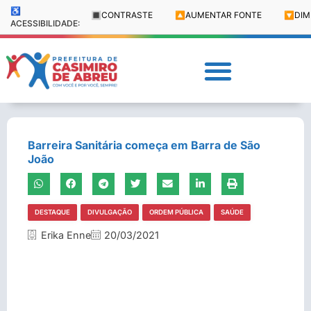
♿
🔳
CONTRASTE
🔼
AUMENTAR FONTE
🔽
DIM
ACESSIBILIDADE:
Barreira Sanitária começa em Barra de São
João
DESTAQUE
DIVULGAÇÃO
ORDEM PÚBLICA
SAÚDE
Erika Enne
20/03/2021