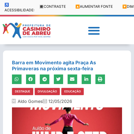
♿
🔳
CONTRASTE
🔼
AUMENTAR FONTE
🔽
DIM
ACESSIBILIDADE:
Barra em Movimento agita Praça As
Primaveras na próxima sexta-feira
DESTAQUE
DIVULGAÇÃO
EDUCAÇÃO
Aldo Gomes
12/05/2026