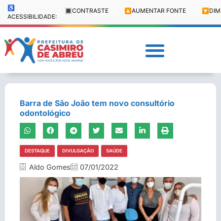
♿
🔳
CONTRASTE
🔼
AUMENTAR FONTE
🔽
DIM
ACESSIBILIDADE:
Barra de São João tem novo consultório
odontológico
DESTAQUE
DIVULGAÇÃO
SAÚDE
Aldo Gomes
07/01/2022