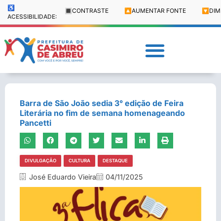
♿
🔳
CONTRASTE
🔼
AUMENTAR FONTE
🔽
DIM
ACESSIBILIDADE:
Barra de São João sedia 3° edição de Feira
Literária no fim de semana homenageando
Pancetti
DIVULGAÇÃO
CULTURA
DESTAQUE
José Eduardo Vieira
04/11/2025