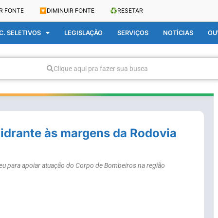
R FONTE
🔽
DIMINUIR FONTE
♻️
RESETAR
. SELETIVOS
LEGISLAÇÃO
SERVIÇOS
NOTÍCIAS
OU
Clique aqui pra fazer sua busca
hidrante às margens da Rodovia
breu para apoiar atuação do Corpo de Bombeiros na região