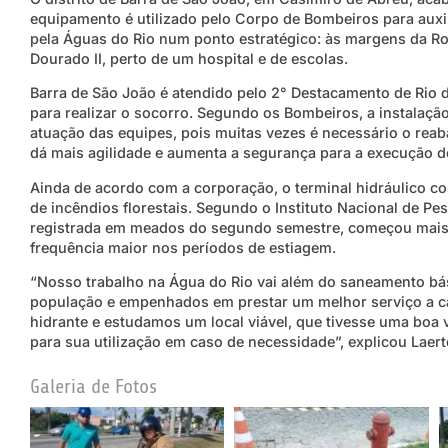
equipamento é utilizado pelo Corpo de Bombeiros para auxili
pela Águas do Rio num ponto estratégico: às margens da Ro
Dourado II, perto de um hospital e de escolas.
Barra de São João é atendido pelo 2° Destacamento de Rio
para realizar o socorro. Segundo os Bombeiros, a instalaçã
atuação das equipes, pois muitas vezes é necessário o rea
dá mais agilidade e aumenta a segurança para a execução 
Ainda de acordo com a corporação, o terminal hidráulico co
de incêndios florestais. Segundo o Instituto Nacional de Pe
registrada em meados do segundo semestre, começou mais 
frequência maior nos períodos de estiagem.
“Nosso trabalho na Água do Rio vai além do saneamento bá
população e empenhados em prestar um melhor serviço a cad
hidrante e estudamos um local viável, que tivesse uma boa
para sua utilização em caso de necessidade”, explicou Laer
Galeria de Fotos