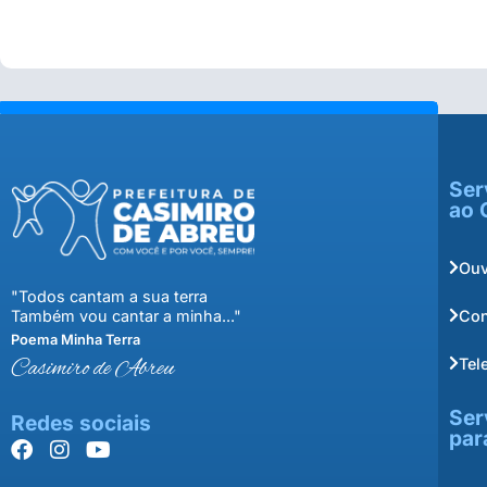
Ser
ao 
Ouv
"Todos cantam a sua terra
Con
Também vou cantar a minha..."
Poema Minha Terra
Tel
Casimiro de Abreu
Ser
Redes sociais
par