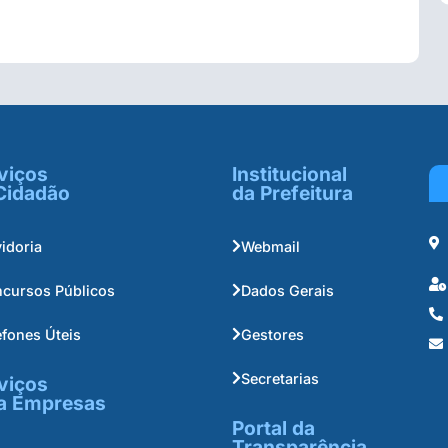
viços
Institucional
Cidadão
da Prefeitura
idoria
Webmail
cursos Públicos
Dados Gerais
efones Úteis
Gestores
Secretarias
viços
a Empresas
Portal da
Transparência