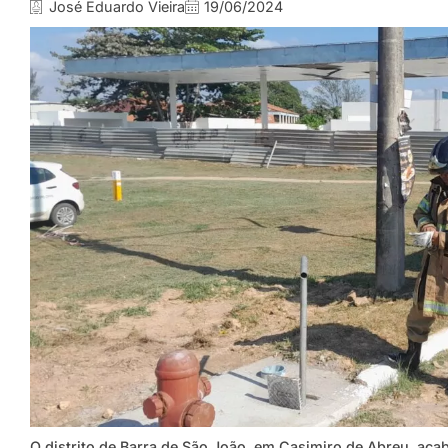
José Eduardo Vieira
19/06/2024
O distrito de Barra de São João, em Casimiro de Abreu, acab