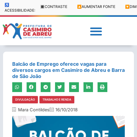
♿
🔳
CONTRASTE
🔼
AUMENTAR FONTE
🔽
DIM
ACESSIBILIDADE:
Balcão de Emprego oferece vagas para
diversos cargos em Casimiro de Abreu e Barra
de São João
DIVULGAÇÃO
TRABALHO E RENDA
Mara Contildes
16/10/2018