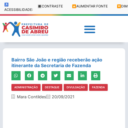
♿
🔳
CONTRASTE
🔼
AUMENTAR FONTE
🔽
DIM
ACESSIBILIDADE:
Bairro São João e região receberão ação
itinerante da Secretaria de Fazenda
ADMINISTRAÇÃO
DESTAQUE
DIVULGAÇÃO
FAZENDA
Mara Contildes
20/09/2021