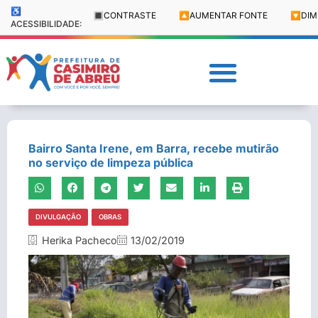
♿
🔳
CONTRASTE
🔼
AUMENTAR FONTE
🔽
DIM
ACESSIBILIDADE:
Bairro Santa Irene, em Barra, recebe mutirão
no serviço de limpeza pública
DIVULGAÇÃO
OBRAS
Herika Pacheco
13/02/2019