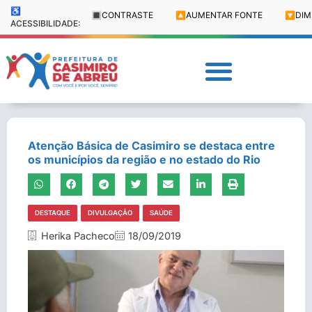
♿
🔳
CONTRASTE
🔼
AUMENTAR FONTE
🔽
DIM
ACESSIBILIDADE:
Atenção Básica de Casimiro se destaca entre
os municípios da região e no estado do Rio
DESTAQUE
DIVULGAÇÃO
SAÚDE
Herika Pacheco
18/09/2019