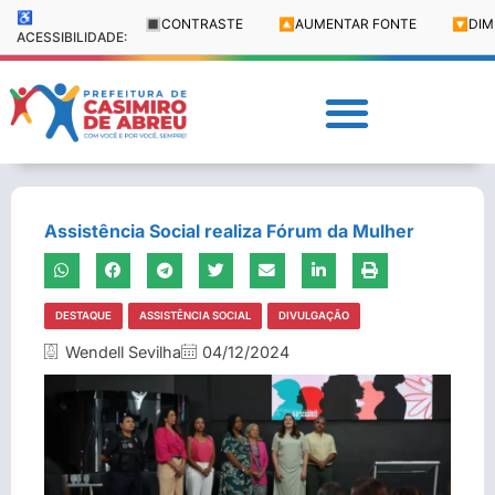
♿
🔳
CONTRASTE
🔼
AUMENTAR FONTE
🔽
DIM
ACESSIBILIDADE:
Assistência Social realiza Fórum da Mulher
DESTAQUE
ASSISTÊNCIA SOCIAL
DIVULGAÇÃO
Wendell Sevilha
04/12/2024