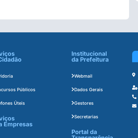
viços
Institucional
Cidadão
da Prefeitura
idoria
Webmail
cursos Públicos
Dados Gerais
efones Úteis
Gestores
Secretarias
viços
a Empresas
Portal da
Transparência