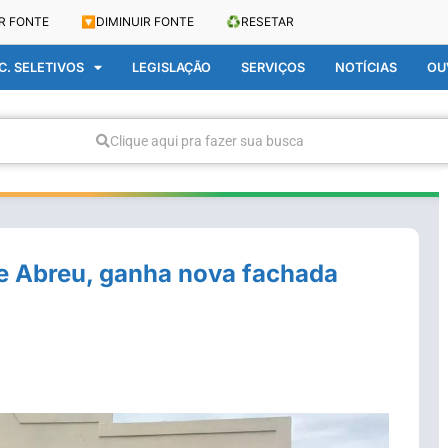
R FONTE
🔽
DIMINUIR FONTE
♻️
RESETAR
. SELETIVOS
LEGISLAÇÃO
SERVIÇOS
NOTÍCIAS
OU
Clique aqui pra fazer sua busca
e Abreu, ganha nova fachada