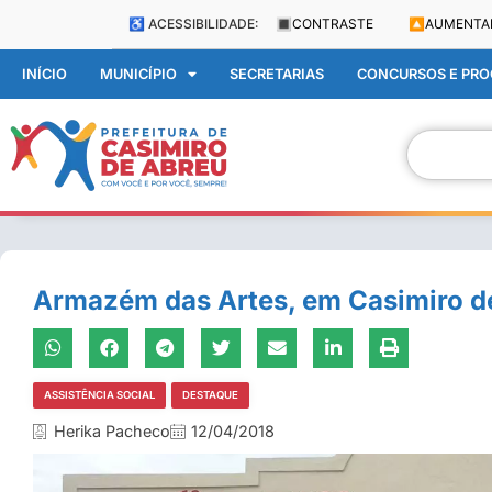
♿ ACESSIBILIDADE:
🔳
CONTRASTE
🔼
AUMENTA
INÍCIO
MUNICÍPIO
SECRETARIAS
CONCURSOS E PROC
Armazém das Artes, em Casimiro d
ASSISTÊNCIA SOCIAL
DESTAQUE
Herika Pacheco
12/04/2018