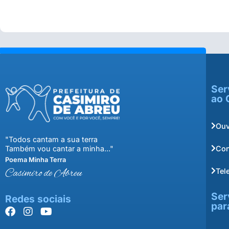
Ser
ao 
Ouv
"Todos cantam a sua terra
Con
Também vou cantar a minha..."
Poema Minha Terra
Tel
Casimiro de Abreu
Ser
Redes sociais
par