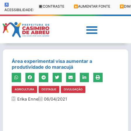
♿
🔳
CONTRASTE
🔼
AUMENTAR FONTE
🔽
DIM
ACESSIBILIDADE:
Área experimental visa aumentar a
produtividade do maracujá
AGRICULTURA
DESTAQUE
DIVULGAÇÃO
Erika Enne
06/04/2021