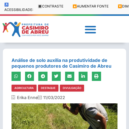
♿
🔳
CONTRASTE
🔼
AUMENTAR FONTE
🔽
DIM
ACESSIBILIDADE:
Análise de solo auxilia na produtividade de
pequenos produtores de Casimiro de Abreu
AGRICULTURA
DESTAQUE
DIVULGAÇÃO
Erika Enne
11/03/2022