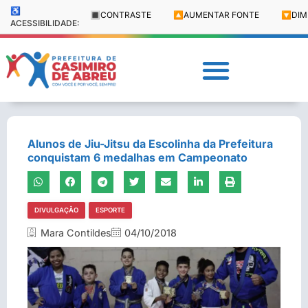
♿
🔳
CONTRASTE
🔼
AUMENTAR FONTE
🔽
DIM
ACESSIBILIDADE:
Alunos de Jiu-Jitsu da Escolinha da Prefeitura
conquistam 6 medalhas em Campeonato
DIVULGAÇÃO
ESPORTE
Mara Contildes
04/10/2018