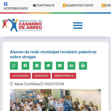
♿
🔳
CONTRASTE
🔼
AUMENTAR FONTE
🔽
DIM
ACESSIBILIDADE:
Alunos da rede municipal recebem palestras
sobre drogas
DIVULGAÇÃO
EDUCAÇÃO
ORDEM PÚBLICA
Mara Contildes
05/07/2019