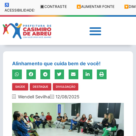
♿
🔳
CONTRASTE
🔼
AUMENTAR FONTE
🔽
DIM
ACESSIBILIDADE:
Alinhamento que cuida bem de você!
SAÚDE
DESTAQUE
DIVULGAÇÃO
Wendell Sevilha
12/08/2025