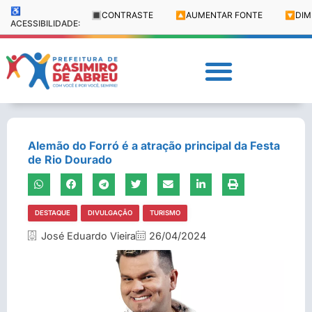
♿
🔳
CONTRASTE
🔼
AUMENTAR FONTE
🔽
DIM
ACESSIBILIDADE:
Alemão do Forró é a atração principal da Festa
de Rio Dourado
DESTAQUE
DIVULGAÇÃO
TURISMO
José Eduardo Vieira
26/04/2024