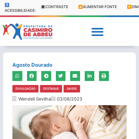
♿
🔳
CONTRASTE
🔼
AUMENTAR FONTE
🔽
DIM
ACESSIBILIDADE:
Agosto Dourado
DIVULGAÇÃO
DESTAQUE
SAÚDE
Wendell Sevilha
03/08/2023