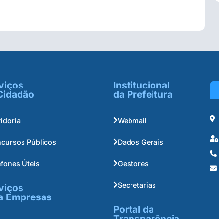
viços
Institucional
Cidadão
da Prefeitura
idoria
Webmail
cursos Públicos
Dados Gerais
efones Úteis
Gestores
Secretarias
viços
a Empresas
Portal da
Transparência