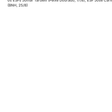
os ESFs Jomar Tardelli (Peixe Dourado, 17/8); ESF José Carl
(BNH, 25/8)