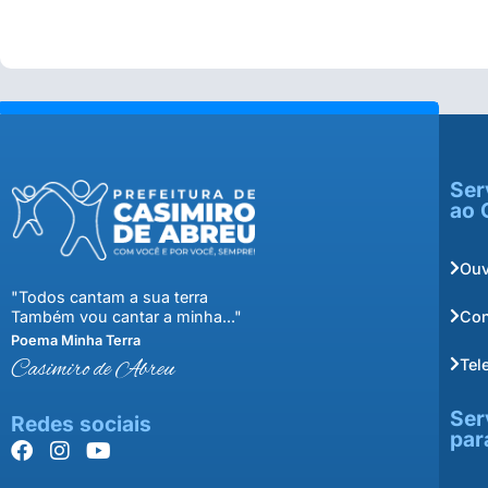
Ser
ao 
Ouv
"Todos cantam a sua terra
Con
Também vou cantar a minha..."
Poema Minha Terra
Tel
Casimiro de Abreu
Ser
Redes sociais
par