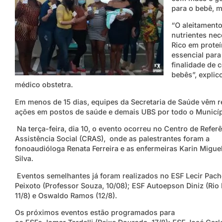
para o bebê, 
“O aleitamento
nutrientes nec
Rico em proteí
essencial par
finalidade de
bebês”, explic
médico obstetra.
Em menos de 15 dias, equipes da Secretaria de Saúde vêm r
ações em postos de saúde e demais UBS por todo o Municí
Na terça-feira, dia 10, o evento ocorreu no Centro de Refer
Assistência Social (CRAS), onde as palestrantes foram a
fonoaudióloga Renata Ferreira e as enfermeiras Karin Migue
Silva.
Eventos semelhantes já foram realizados no ESF Lecir Pac
Peixoto (Professor Souza, 10/08); ESF Autoepson Diniz (Rio
11/8) e Oswaldo Ramos (12/8).
Os próximos eventos estão programados para