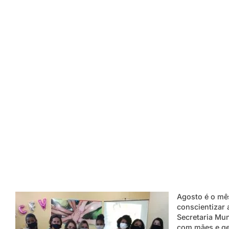
Agosto é o mê
conscientizar
Secretaria Mun
com mães e ges