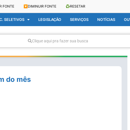
R FONTE
🔽
DIMINUIR FONTE
♻️
RESETAR
. SELETIVOS
LEGISLAÇÃO
SERVIÇOS
NOTÍCIAS
OU
Clique aqui pra fazer sua busca
im do mês