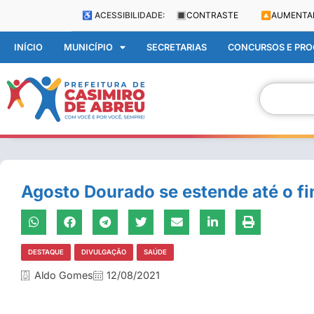
♿ ACESSIBILIDADE:
🔳
CONTRASTE
🔼
AUMENTA
INÍCIO
MUNICÍPIO
SECRETARIAS
CONCURSOS E PROC
Agosto Dourado se estende até o f
DESTAQUE
DIVULGAÇÃO
SAÚDE
Aldo Gomes
12/08/2021