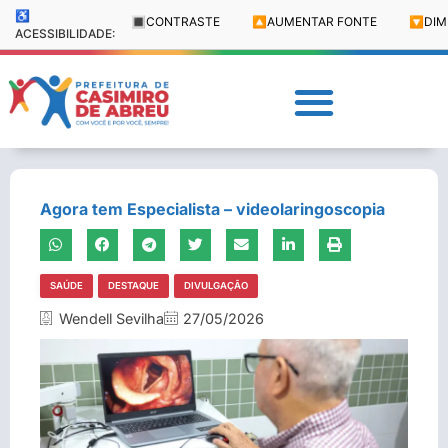
♿
🔳
CONTRASTE
🔼
AUMENTAR FONTE
🔽
DIM
ACESSIBILIDADE:
Agora tem Especialista – videolaringoscopia
SAÚDE
DESTAQUE
DIVULGAÇÃO
Wendell Sevilha
27/05/2026