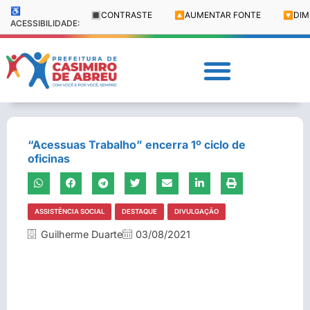
♿
🔳
CONTRASTE
🔼
AUMENTAR FONTE
🔽
DIM
ACESSIBILIDADE:
“Acessuas Trabalho” encerra 1º ciclo de
oficinas
ASSISTÊNCIA SOCIAL
DESTAQUE
DIVULGAÇÃO
Guilherme Duarte
03/08/2021