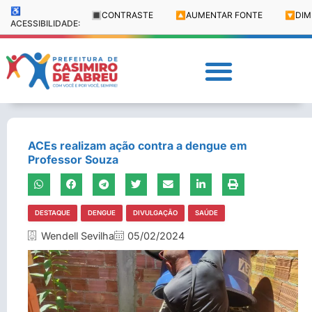
♿
🔳
CONTRASTE
🔼
AUMENTAR FONTE
🔽
DIM
ACESSIBILIDADE:
ACEs realizam ação contra a dengue em
Professor Souza
DESTAQUE
DENGUE
DIVULGAÇÃO
SAÚDE
Wendell Sevilha
05/02/2024