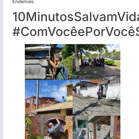
Endemias.
10MinutosSalvamVid
#ComVocêePorVocê