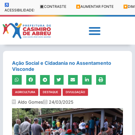
♿
🔳
CONTRASTE
🔼
AUMENTAR FONTE
🔽
DIM
ACESSIBILIDADE:
Ação Social e Cidadania no Assentamento
Visconde
AGRICULTURA
DESTAQUE
DIVULGAÇÃO
Aldo Gomes
24/03/2025