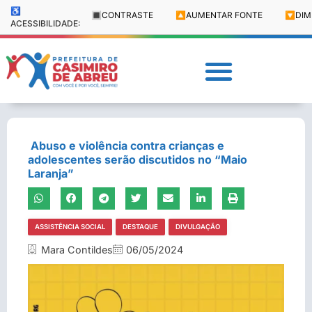
♿
🔳
CONTRASTE
🔼
AUMENTAR FONTE
🔽
DIM
ACESSIBILIDADE:
Abuso e violência contra crianças e
adolescentes serão discutidos no “Maio
Laranja”
ASSISTÊNCIA SOCIAL
DESTAQUE
DIVULGAÇÃO
Mara Contildes
06/05/2024