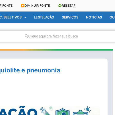
R FONTE
🔽
DIMINUIR FONTE
♻️
RESETAR
. SELETIVOS
LEGISLAÇÃO
SERVIÇOS
NOTÍCIAS
OU
Clique aqui pra fazer sua busca
uiolite e pneumonia