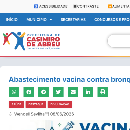
♿ ACESSIBILIDADE:
🔳
CONTRASTE
🔼
AUMENTA
INÍCIO
MUNICÍPIO
SECRETARIAS
CONCURSOS E PROC
Abastecimento vacina contra bronq
SAÚDE
DESTAQUE
DIVULGAÇÃO
Wendell Sevilha
08/06/2026