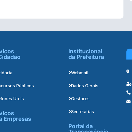
viços
Institucional
Cidadão
da Prefeitura
idoria
Webmail
cursos Públicos
Dados Gerais
efones Úteis
Gestores
Secretarias
viços
a Empresas
Portal da
Transparência