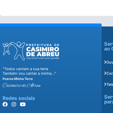
Ser
ao 
Ouv
"Todos cantam a sua terra
Con
Também vou cantar a minha..."
Poema Minha Terra
Tel
Casimiro de Abreu
Ser
Redes sociais
par