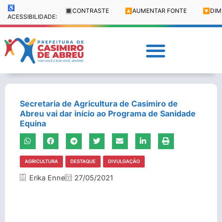
♿
🔳
CONTRASTE
🔼
AUMENTAR FONTE
🔽
DIM
ACESSIBILIDADE:
Secretaria de Agricultura de Casimiro de
Abreu vai dar início ao Programa de Sanidade
Equina
AGRICULTURA
DESTAQUE
DIVULGAÇÃO
Erika Enne
27/05/2021