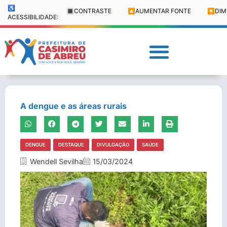
♿
🔳
CONTRASTE
🔼
AUMENTAR FONTE
🔽
DIM
ACESSIBILIDADE:
A dengue e as áreas rurais
DENGUE
DESTAQUE
DIVULGAÇÃO
SAÚDE
Wendell Sevilha
15/03/2024