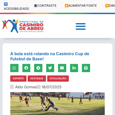
♿
🔳
CONTRASTE
🔼
AUMENTAR FONTE
🔽
DIM
ACESSIBILIDADE:
A bola está rolando na Casimiro Cup de
Futebol de Base!
ESPORTE
DESTAQUE
DIVULGAÇÃO
Aldo Gomes
18/07/2025