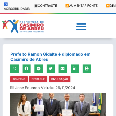
♿
🔳
CONTRASTE
🔼
AUMENTAR FONTE
🔽
DIM
ACESSIBILIDADE:
Prefeito Ramon Gidalte é diplomado em
Casimiro de Abreu
GOVERNO
DESTAQUE
DIVULGAÇÃO
José Eduardo Vieira
26/11/2024