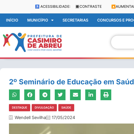
♿ ACESSIBILIDADE:
🔳
CONTRASTE
🔼
AUMENTA
INÍCIO
MUNICÍPIO
SECRETARIAS
CONCURSOS E PROC
2º Seminário de Educação em Saúde
DESTAQUE
DIVULGAÇÃO
SAÚDE
Wendell Sevilha
17/05/2024