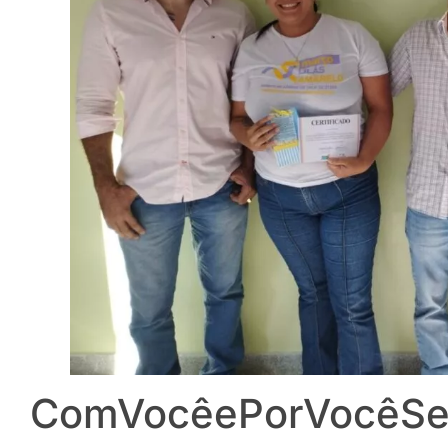
ComVocêePorVocêS