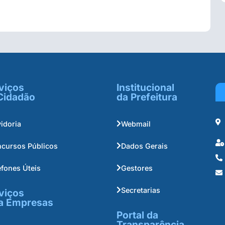
viços
Institucional
Cidadão
da Prefeitura
idoria
Webmail
cursos Públicos
Dados Gerais
efones Úteis
Gestores
Secretarias
viços
a Empresas
Portal da
Transparência