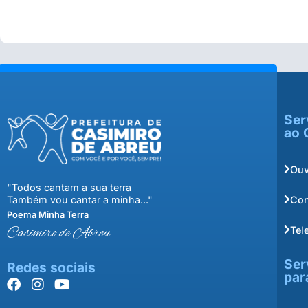
Ser
ao 
Ouv
"Todos cantam a sua terra
Con
Também vou cantar a minha..."
Poema Minha Terra
Tel
Casimiro de Abreu
Ser
Redes sociais
par