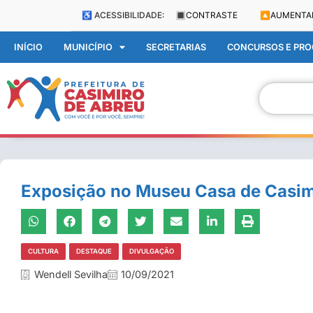
♿ ACESSIBILIDADE:
🔳
CONTRASTE
🔼
AUMENTA
INÍCIO
MUNICÍPIO
SECRETARIAS
CONCURSOS E PROC
Exposição no Museu Casa de Casim
CULTURA
DESTAQUE
DIVULGAÇÃO
Wendell Sevilha
10/09/2021