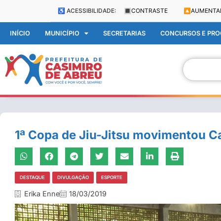
♿ ACESSIBILIDADE:
🔳
CONTRASTE
🔼
AUMENTA
INÍCIO
MUNICÍPIO
SECRETARIAS
CONCURSOS E PROC
1ª Copa de Jiu-Jitsu movimentou C
DESTAQUE
DIVULGAÇÃO
ESPORTE
Erika Enne
18/03/2019