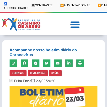
♿
🔳
CONTRASTE
🔼
AUMENTAR FONTE
🔽
DIM
ACESSIBILIDADE:
Acompanhe nosso boletim diário do
Coronavírus
DESTAQUE
DIVULGAÇÃO
SAÚDE
Erika Enne
23/03/2020