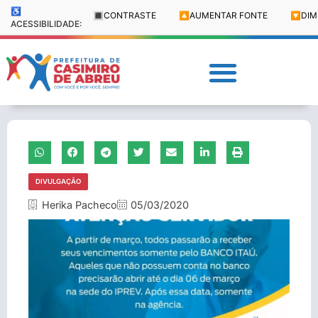
♿
🔳
CONTRASTE
🔼
AUMENTAR FONTE
🔽
DIM
ACESSIBILIDADE:
DIVULGAÇÃO
Herika Pacheco
05/03/2020