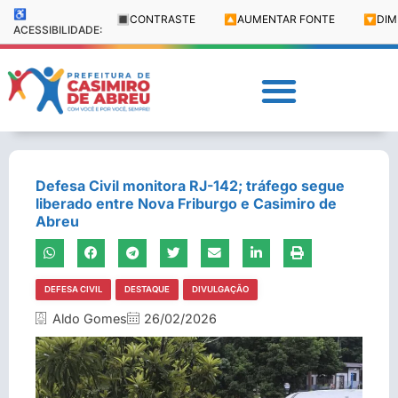
♿
🔳
CONTRASTE
🔼
AUMENTAR FONTE
🔽
DIM
ACESSIBILIDADE:
Defesa Civil monitora RJ-142; tráfego segue
liberado entre Nova Friburgo e Casimiro de
Abreu
DEFESA CIVIL
DESTAQUE
DIVULGAÇÃO
Aldo Gomes
26/02/2026