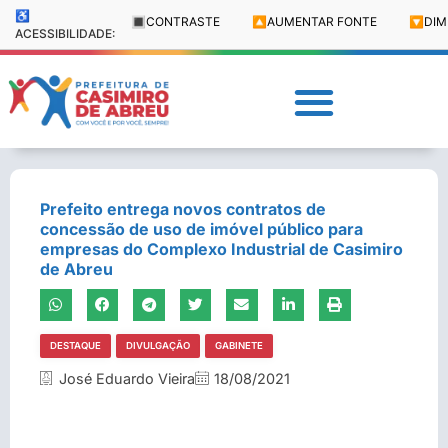
♿
🔳
CONTRASTE
🔼
AUMENTAR FONTE
🔽
DIM
ACESSIBILIDADE:
Prefeito entrega novos contratos de
concessão de uso de imóvel público para
empresas do Complexo Industrial de Casimiro
de Abreu
DESTAQUE
DIVULGAÇÃO
GABINETE
José Eduardo Vieira
18/08/2021