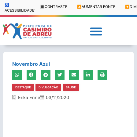
♿
🔳
CONTRASTE
🔼
AUMENTAR FONTE
🔽
DIM
ACESSIBILIDADE:
Novembro Azul
DESTAQUE
DIVULGAÇÃO
SAÚDE
Erika Enne
03/11/2020