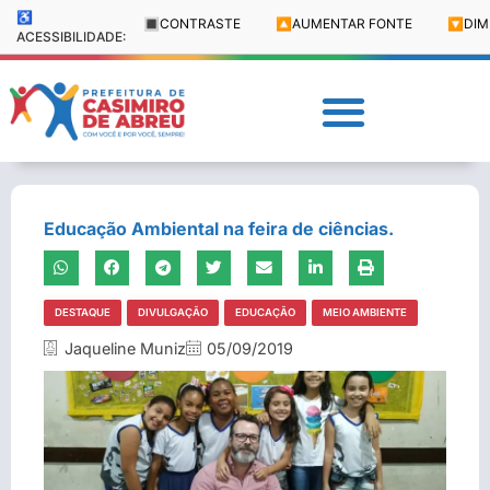
♿
🔳
CONTRASTE
🔼
AUMENTAR FONTE
🔽
DIM
ACESSIBILIDADE:
Educação Ambiental na feira de ciências.
DESTAQUE
DIVULGAÇÃO
EDUCAÇÃO
MEIO AMBIENTE
Jaqueline Muniz
05/09/2019