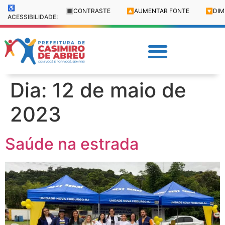
♿
🔳
CONTRASTE
🔼
AUMENTAR FONTE
🔽
DIM
ACESSIBILIDADE:
Dia:
12 de maio de
2023
Saúde na estrada