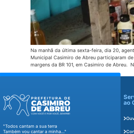
Na manhã da última sexta-feira, dia 20, age
Municipal Casimiro de Abreu participaram de
margens da BR 101, em Casimiro de Abreu. N
Ser
ao 
Ouv
"Todos cantam a sua terra
Con
Também vou cantar a minha..."