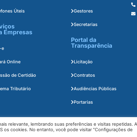
efones Úteis
Gestores
Secretarias
viços
a Empresas
Portal da
Transparência
-e
ará Online
Licitação
ssão de Certidão
Contratos
tema Tributário
Audiências Públicas
Portarias
is relevante, lembrando suas preferências e visitas repetidas. 
S os cookies. No entanto, você pode visitar "Configurações de