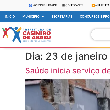
♿ ACESSIBILIDADE:
🔳
CONTRASTE
🔼
AUMENTA
INÍCIO
MUNICÍPIO
SECRETARIAS
CONCURSOS E PROC
Dia:
23 de janeir
Saúde inicia serviço d