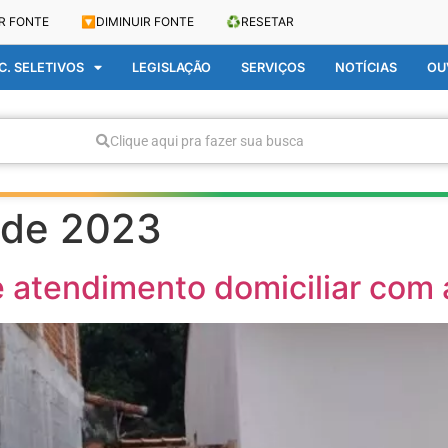
R FONTE
🔽
DIMINUIR FONTE
♻️
RESETAR
. SELETIVOS
LEGISLAÇÃO
SERVIÇOS
NOTÍCIAS
OU
Clique aqui pra fazer sua busca
o de 2023
e atendimento domiciliar com 