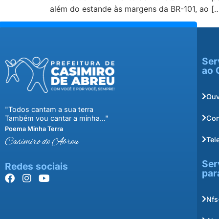
além do estande às margens da BR-101, ao [
Ser
ao 
Ouv
"Todos cantam a sua terra
Con
Também vou cantar a minha..."
Poema Minha Terra
Tel
Casimiro de Abreu
Ser
Redes sociais
par
Nfs