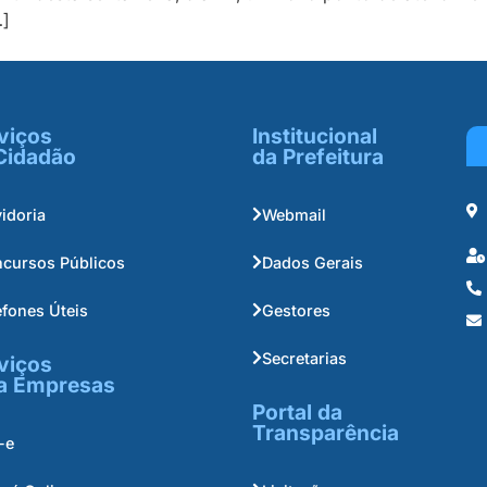
…]
viços
Institucional
Cidadão
da Prefeitura
idoria
Webmail
cursos Públicos
Dados Gerais
efones Úteis
Gestores
Secretarias
viços
a Empresas
Portal da
Transparência
-e