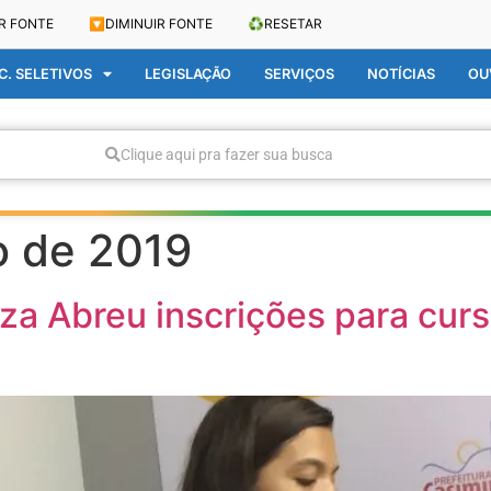
R FONTE
🔽
DIMINUIR FONTE
♻️
RESETAR
. SELETIVOS
LEGISLAÇÃO
SERVIÇOS
NOTÍCIAS
OU
Clique aqui pra fazer sua busca
o de 2019
eza Abreu inscrições para cur