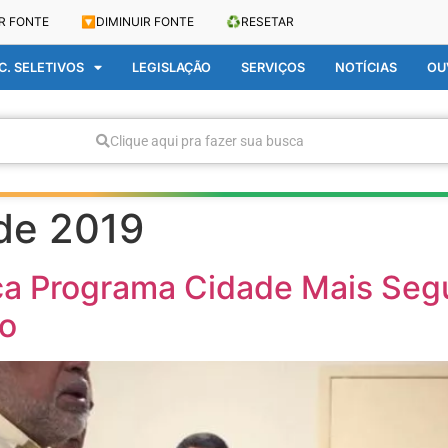
R FONTE
🔽
DIMINUIR FONTE
♻️
RESETAR
. SELETIVOS
LEGISLAÇÃO
SERVIÇOS
NOTÍCIAS
OU
Clique aqui pra fazer sua busca
de 2019
ça Programa Cidade Mais Seg
o