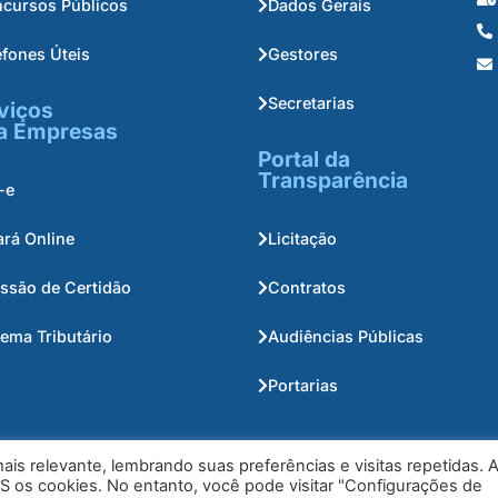
cursos Públicos
Dados Gerais
efones Úteis
Gestores
Secretarias
viços
a Empresas
Portal da
Transparência
-e
ará Online
Licitação
ssão de Certidão
Contratos
tema Tributário
Audiências Públicas
Portarias
is relevante, lembrando suas preferências e visitas repetidas. 
S os cookies. No entanto, você pode visitar "Configurações de