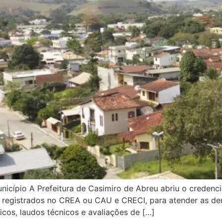
unicípio A Prefeitura de Casimiro de Abreu abriu o creden
te registrados no CREA ou CAU e CRECI, para atender as d
cos, laudos técnicos e avaliações de […]