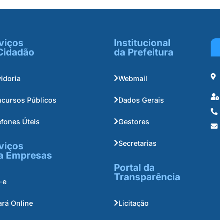
viços
Institucional
Cidadão
da Prefeitura
idoria
Webmail
cursos Públicos
Dados Gerais
efones Úteis
Gestores
Secretarias
viços
a Empresas
Portal da
Transparência
-e
ará Online
Licitação