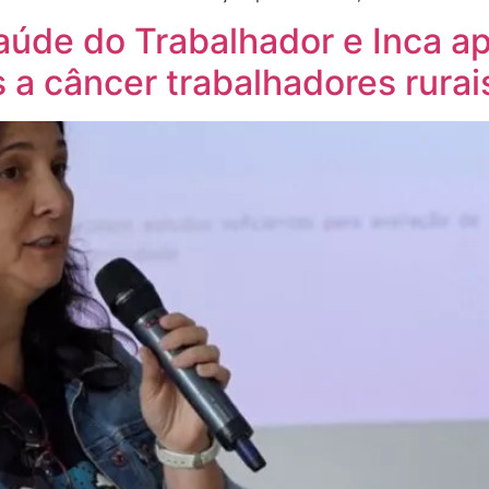
aúde do Trabalhador e Inca 
 a câncer trabalhadores rurai