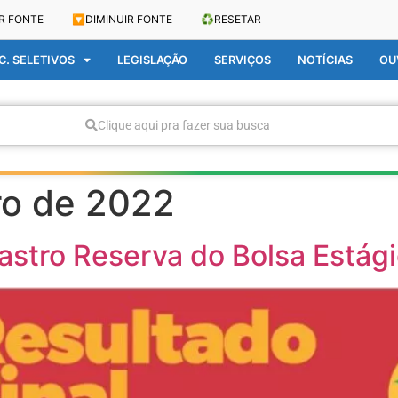
R FONTE
🔽
DIMINUIR FONTE
♻️
RESETAR
. SELETIVOS
LEGISLAÇÃO
SERVIÇOS
NOTÍCIAS
OU
Clique aqui pra fazer sua busca
ro de 2022
astro Reserva do Bolsa Estág