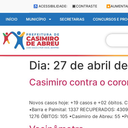
♿ ACESSIBILIDADE:
🔳
CONTRASTE
🔼
AUMENTA
INÍCIO
MUNICÍPIO
SECRETARIAS
CONCURSOS E PROC
Dia:
27 de abril d
Casimiro contra o coro
Novos casos hoje: +19 casos e +02 óbitos. 
•Barra e Palmital: 1337 RECUPERADOS: 4309 •
1276 ÓBITOS: 105 •Casimiro de Abreu: 55 •P