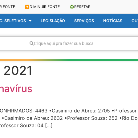
R FONTE
🔽
DIMINUIR FONTE
♻️
RESETAR
. SELETIVOS
LEGISLAÇÃO
SERVIÇOS
NOTÍCIAS
OU
Clique aqui pra fazer sua busca
e 2021
navírus
CONFIRMADOS: 4463 •Casimiro de Abreu: 2705 •Professor 
Casimiro de Abreu: 2632 •Professor Souza: 252 •Rio Doura
rofessor Souza: 04 […]