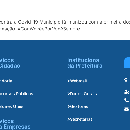
contra a Covid-19 Município já imunizou com a primeira d
vacinação. #ComVocêePorVocêSempre
viços
Institucional
Cidadão
da Prefeitura
idoria
Webmail
cursos Públicos
Dados Gerais
efones Úteis
Gestores
Secretarias
viços
a Empresas