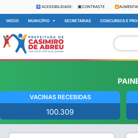
♿ ACESSIBILIDADE:
🔳
CONTRASTE
🔼
AUMENTA
INÍCIO
MUNICÍPIO
SECRETARIAS
CONCURSOS E PROC
PAIN
VACINAS RECEBIDAS
100.309