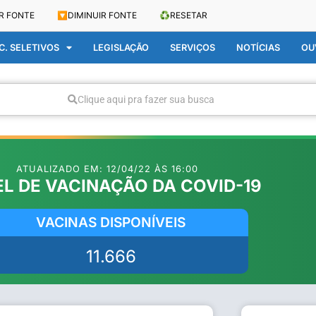
R FONTE
🔽
DIMINUIR FONTE
♻️
RESETAR
. SELETIVOS
LEGISLAÇÃO
SERVIÇOS
NOTÍCIAS
OU
Clique aqui pra fazer sua busca
ATUALIZADO EM: 12/04/22 ÀS 16:00
EL DE VACINAÇÃO DA COVID-19
VACINAS DISPONÍVEIS
11.666