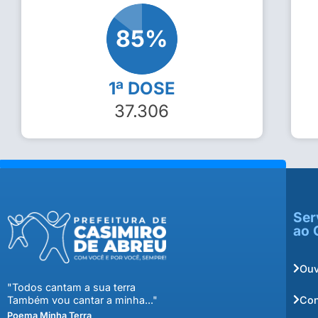
85
%
1ª DOSE
37.306
Ser
ao 
Ouv
"Todos cantam a sua terra
Con
Também vou cantar a minha..."
Poema Minha Terra