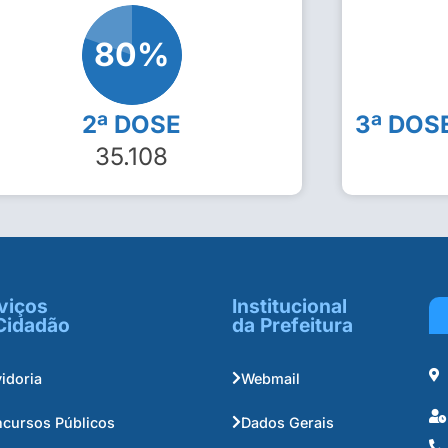
80
%
2ª DOSE
3ª DOS
35.108
viços
Institucional
Cidadão
da Prefeitura
idoria
Webmail
cursos Públicos
Dados Gerais