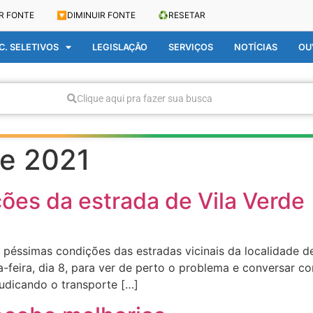
R FONTE
🔽
DIMINUIR FONTE
♻️
RESETAR
. SELETIVOS
LEGISLAÇÃO
SERVIÇOS
NOTÍCIAS
OU
Clique aqui pra fazer sua busca
de 2021
ções da estrada de Vila Verde
péssimas condições das estradas vicinais da localidade de
a-feira, dia 8, para ver de perto o problema e conversar 
udicando o transporte […]