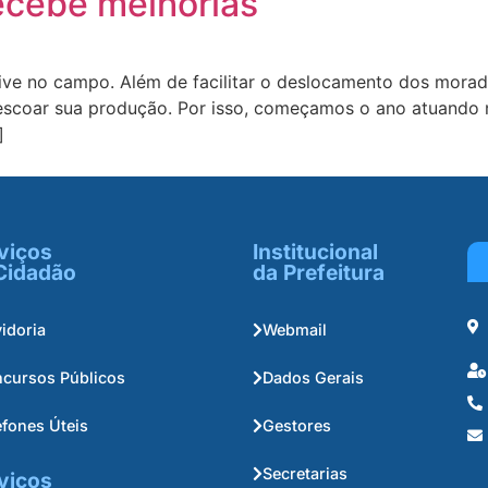
ecebe melhorias
e no campo. Além de facilitar o deslocamento dos moradore
 escoar sua produção. Por isso, começamos o ano atuando n
]
viços
Institucional
Cidadão
da Prefeitura
idoria
Webmail
cursos Públicos
Dados Gerais
efones Úteis
Gestores
Secretarias
viços