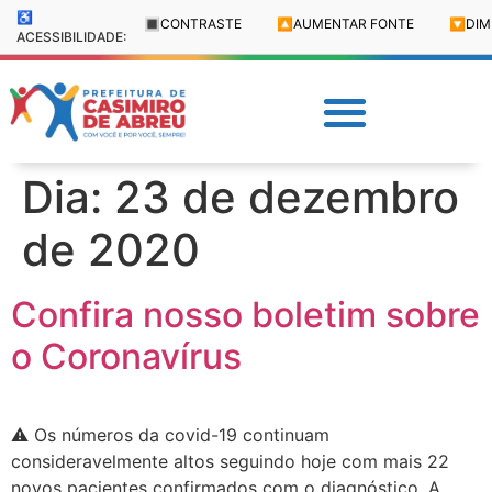
♿
🔳
CONTRASTE
🔼
AUMENTAR FONTE
🔽
DIM
ACESSIBILIDADE:
Dia:
23 de dezembro
de 2020
Confira nosso boletim sobre
o Coronavírus
⚠️ Os números da covid-19 continuam
consideravelmente altos seguindo hoje com mais 22
novos pacientes confirmados com o diagnóstico. A